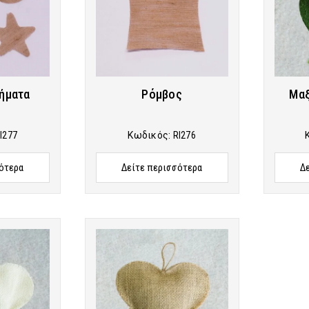
ήματα
Ρόμβος
Μαξ
I277
Κωδικός:
RI276
ότερα
Δείτε περισσότερα
Δ