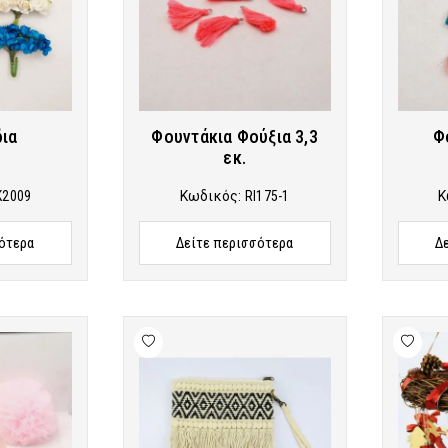
ια
Φουντάκια Φούξια 3,3
Φ
εκ.
K2009
Κωδικός:
RI175-1
Κ
ότερα
Δείτε περισσότερα
Δ