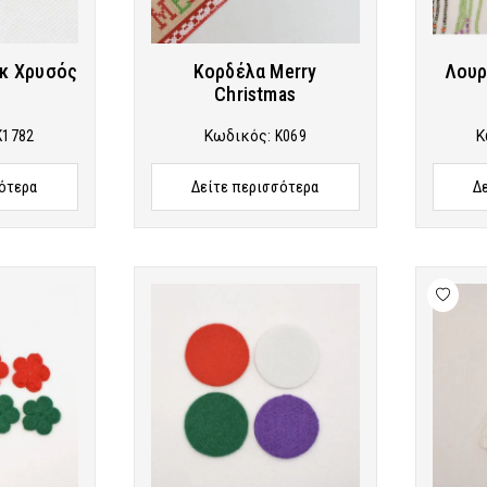
κ Χρυσός
Κορδέλα Merry
Λουρ
Christmas
K1782
Κωδικός:
K069
Κ
ότερα
Δείτε περισσότερα
Δ