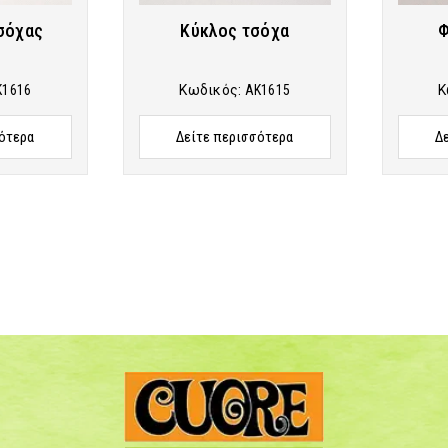
σόχας
Κύκλος τσόχα
Φ
K1616
Κωδικός:
AK1615
Κ
ότερα
Δείτε περισσότερα
Δ