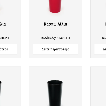
λια
Κασπώ Λίλια
428-PU
Κωδικός:
53428-FU
Κ
ότερα
Δείτε περισσότερα
Δ