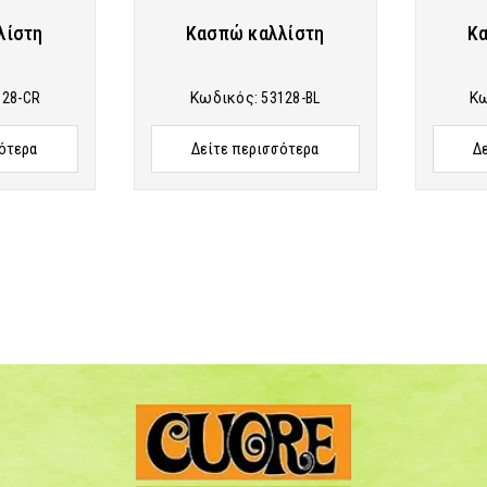
λίστη
Κασπώ καλλίστη
Κα
128-CR
Κωδικός:
53128-BL
Κ
ότερα
Δείτε περισσότερα
Δ