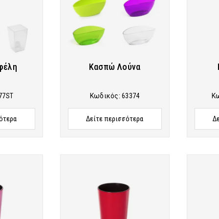
φέλη
Κασπώ Λούνα
77ST
Κωδικός:
63374
Κ
ότερα
Δείτε περισσότερα
Δ