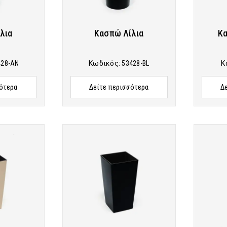
λια
Κασπώ Λίλια
Κα
428-AN
Κωδικός:
53428-BL
Κ
ότερα
Δείτε περισσότερα
Δ