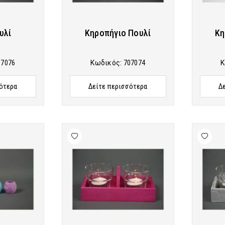
υλί
Κηροπήγιο Πουλί
Κη
07076
Κωδικός:
707074
Κ
ότερα
Δείτε περισσότερα
Δ