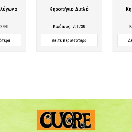
ολύγωνο
Κηροπήγιο Διπλό
Κη
02441
Κωδικός:
701730
Κ
ότερα
Δείτε περισσότερα
Δ