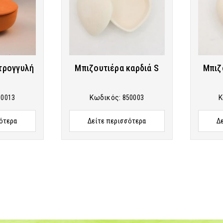
τρογγυλή
Μπιζουτιέρα καρδιά S
Μπιζ
50013
Κωδικός:
850003
Κ
ότερα
Δείτε περισσότερα
Δ