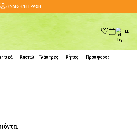
ΣΥΝΔΕΣΗ/ΕΓΓΡΑΦΗ
EL
μητικά
Κασπώ - Γλάστρες
Κήπος
Προσφορές
οϊόντα.