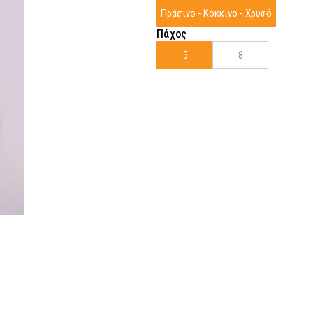
Πράσινο - Κόκκινο - Χρυσό
Πάχος
5
8