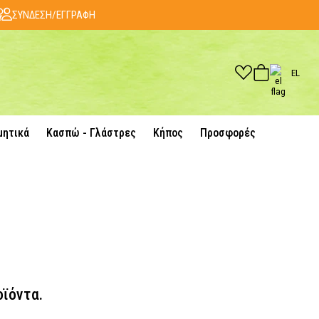
ΣΥΝΔΕΣΗ/ΕΓΓΡΑΦΗ
EL
μητικά
Κασπώ - Γλάστρες
Κήπος
Προσφορές
οϊόντα.