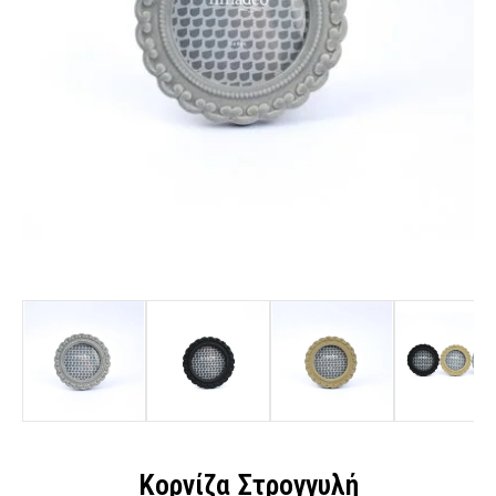
Κορνίζα Στρογγυλή