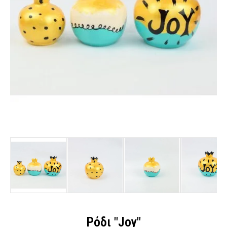
Ρόδι "Joy"