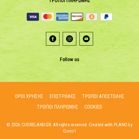
ΤΡΟΠΟΙ ΠΛΗΡΩΜΗΣ
Follow us
ΟΡΟΙ ΧΡΗΣΗΣ
ΕΠΙΣΤΡΟΦΕΣ
ΤΡΟΠΟΙ ΑΠΟΣΤΟΛΗΣ
ΤΡΟΠΟΙ ΠΛΗΡΩΜΗΣ
COOKIES
© 2026 CUORELAND.GR. All rights reserved. Created with PLANO by
Qorect