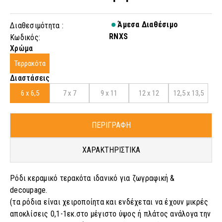
Άμεσα Διαθέσιμο
Διαθεσιμότητα :
RNXS
Κωδικός:
Χρώμα
Τερρακότα
Διαστάσεις
6 x 6,5
7 x 7
9 x 11
12 x 12
12,5 x 13,5
ΠΕΡΙΓΡΑΦΗ
ΧΑΡΑΚΤΗΡΙΣΤΙΚΑ
Ρόδι κεραμικό τερακότα ιδανικό για ζωγραφική &
decoupage.
(τα ρόδια είναι χειροποίητα και ενδέχεται να έχουν μικρές
αποκλίσεις 0,1-1εκ.στο μέγιστο ύψος ή πλάτος ανάλογα την