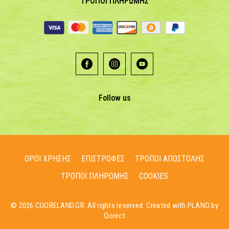
ΤΡΟΠΟΙ ΠΛΗΡΩΜΗΣ
Follow us
ΟΡΟΙ ΧΡΗΣΗΣ
ΕΠΙΣΤΡΟΦΕΣ
ΤΡΟΠΟΙ ΑΠΟΣΤΟΛΗΣ
ΤΡΟΠΟΙ ΠΛΗΡΩΜΗΣ
COOKIES
© 2026 CUORELAND.GR. All rights reserved. Created with PLANO by
Qorect