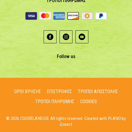
ΤΡΟΠΟΙ ΠΛΗΡΩΜΗΣ
Follow us
ΟΡΟΙ ΧΡΗΣΗΣ
ΕΠΙΣΤΡΟΦΕΣ
ΤΡΟΠΟΙ ΑΠΟΣΤΟΛΗΣ
ΤΡΟΠΟΙ ΠΛΗΡΩΜΗΣ
COOKIES
© 2026 CUORELAND.GR. All rights reserved. Created with PLANO by
Qorect