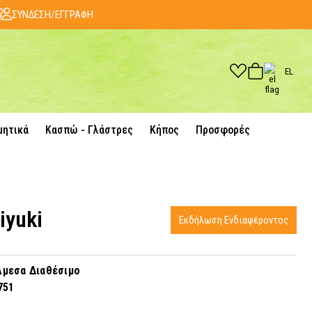
ΣΥΝΔΕΣΗ/ΕΓΓΡΑΦΗ
EL
μητικά
Κασπώ - Γλάστρες
Κήπος
Προσφορές
iyuki
Εκδήλωση Ενδιαφέροντος
μεσα Διαθέσιμο
751