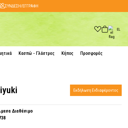
ΣΥΝΔΕΣΗ/ΕΓΓΡΑΦΗ
EL
μητικά
Κασπώ - Γλάστρες
Κήπος
Προσφορές
iyuki
Εκδήλωση Ενδιαφέροντος
μεσα Διαθέσιμο
738