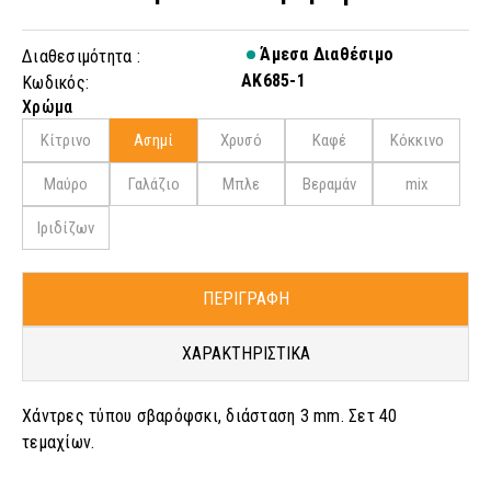
Άμεσα Διαθέσιμο
Διαθεσιμότητα :
AK685-1
Κωδικός:
Χρώμα
Κίτρινο
Ασημί
Χρυσό
Καφέ
Kόκκινο
Μαύρο
Γαλάζιο
Μπλε
Βεραμάν
mix
Ιριδίζων
ΠΕΡΙΓΡΑΦΗ
ΧΑΡΑΚΤΗΡΙΣΤΙΚΑ
Χάντρες τύπου σβαρόφσκι, διάσταση 3 mm. Σετ 40
τεμαχίων.