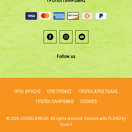
ΤΡΟΠΟΙ ΠΛΗΡΩΜΗΣ
Follow us
ΟΡΟΙ ΧΡΗΣΗΣ
ΕΠΙΣΤΡΟΦΕΣ
ΤΡΟΠΟΙ ΑΠΟΣΤΟΛΗΣ
ΤΡΟΠΟΙ ΠΛΗΡΩΜΗΣ
COOKIES
© 2026 CUORELAND.GR. All rights reserved. Created with PLANO by
Qorect