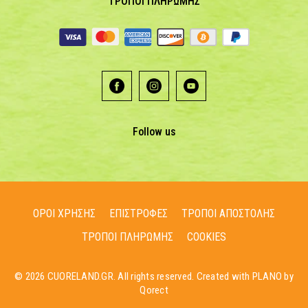
ΤΡΟΠΟΙ ΠΛΗΡΩΜΗΣ
Follow us
ΟΡΟΙ ΧΡΗΣΗΣ
ΕΠΙΣΤΡΟΦΕΣ
ΤΡΟΠΟΙ ΑΠΟΣΤΟΛΗΣ
ΤΡΟΠΟΙ ΠΛΗΡΩΜΗΣ
COOKIES
© 2026 CUORELAND.GR. All rights reserved. Created with PLANO by
Qorect