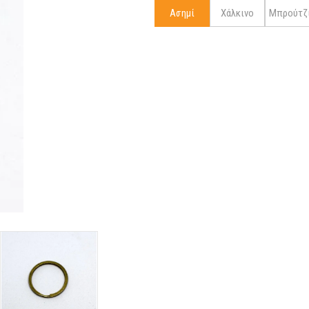
Ασημί
Χάλκινο
Μπρούτζ