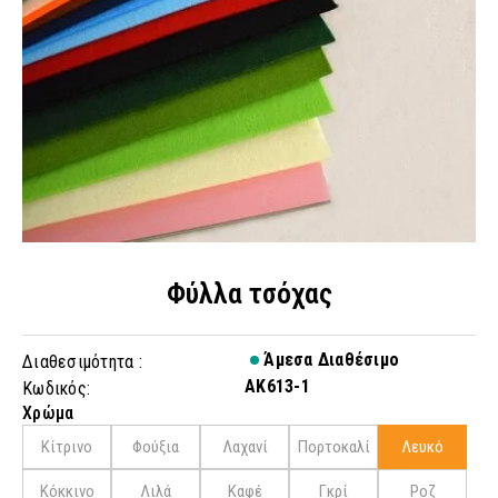
Φύλλα τσόχας
Άμεσα Διαθέσιμο
Διαθεσιμότητα :
AK613-1
Κωδικός:
Χρώμα
Κίτρινο
Φούξια
Λαχανί
Πορτοκαλί
Λευκό
Κόκκινο
Λιλά
Καφέ
Γκρί
Ροζ