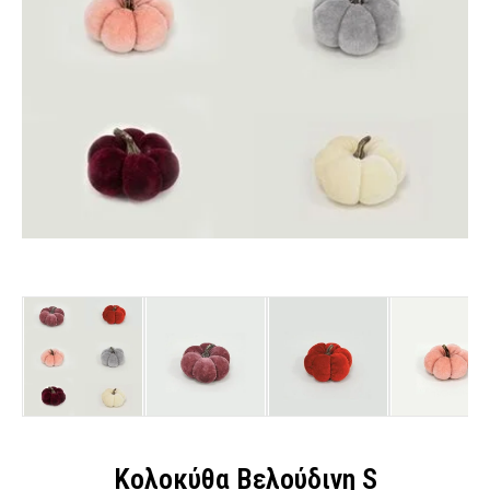
Κολοκύθα Βελούδινη S