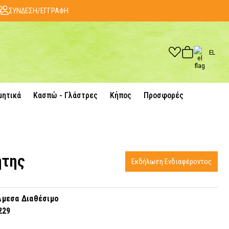
ΣΥΝΔΕΣΗ/ΕΓΓΡΑΦΗ
EL
μητικά
Κασπώ - Γλάστρες
Κήπος
Προσφορές
ήτης
Εκδήλωση Ενδιαφέροντος
μεσα Διαθέσιμο
229