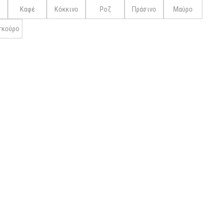
Καφέ
Kόκκινο
Ροζ
Πράσινο
Μαύρο
σκούρο