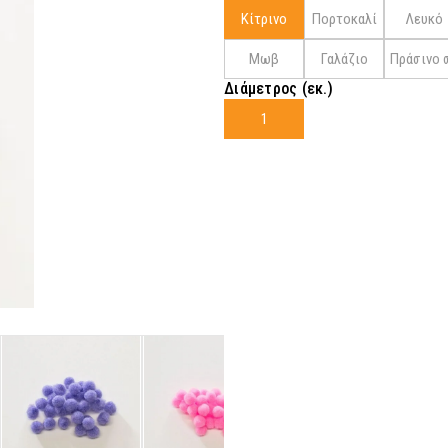
Κίτρινο
Πορτοκαλί
Λευκό
Μωβ
Γαλάζιο
Πράσινο 
Διάμετρος (εκ.)
1