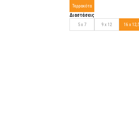
Τερρακότα
Διαστάσεις
5 x 7
9 x 12
16 x 12,