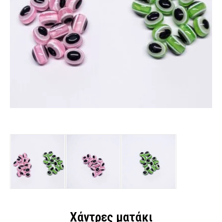
Χάντρες ματάκι