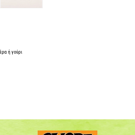
έρα ή γούρι