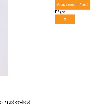
Μπλε σκούρο - Λευκό
Πάχος
3
ο - λευκό συνδιαμό