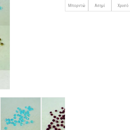
Μπορντώ
Ασημί
Χρυσό