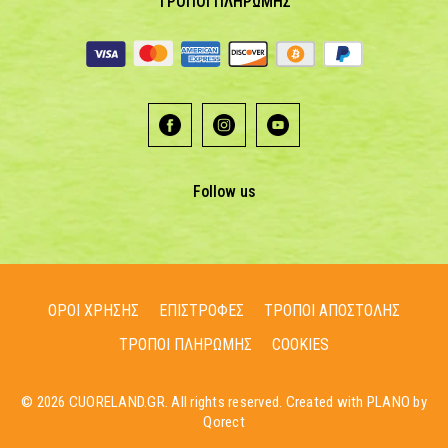
ΤΡΟΠΟΙ ΠΛΗΡΩΜΗΣ
Follow us
ΟΡΟΙ ΧΡΗΣΗΣ
ΕΠΙΣΤΡΟΦΕΣ
ΤΡΟΠΟΙ ΑΠΟΣΤΟΛΗΣ
ΤΡΟΠΟΙ ΠΛΗΡΩΜΗΣ
COOKIES
© 2026 CUORELAND.GR. All rights reserved. Created with PLANO by
Qorect