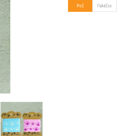
Ροζ
Γαλάζιο