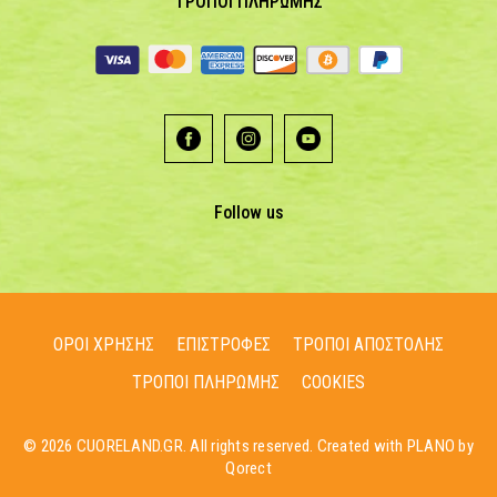
ΤΡΟΠΟΙ ΠΛΗΡΩΜΗΣ
Follow us
ΟΡΟΙ ΧΡΗΣΗΣ
ΕΠΙΣΤΡΟΦΕΣ
ΤΡΟΠΟΙ ΑΠΟΣΤΟΛΗΣ
ΤΡΟΠΟΙ ΠΛΗΡΩΜΗΣ
COOKIES
© 2026 CUORELAND.GR. All rights reserved. Created with PLANO by
Qorect