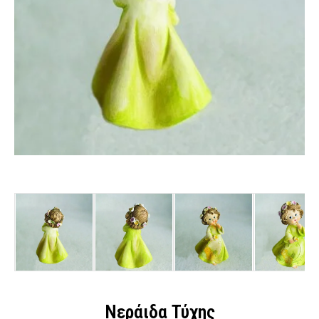
Νεράιδα Τύχης