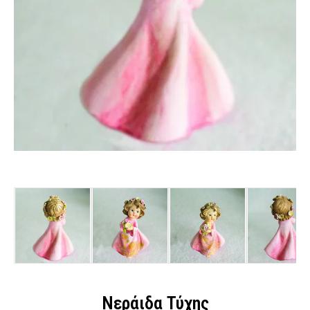
Νεράιδα Τύχης