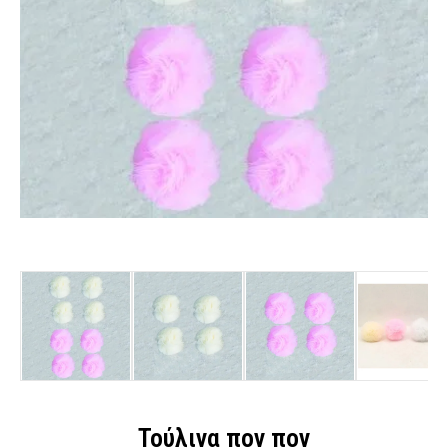
Τούλινα πον πον