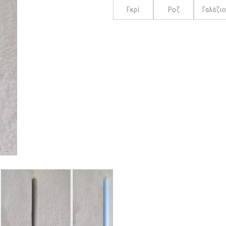
Γκρί
Ροζ
Γαλάζιο