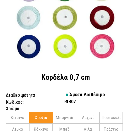
Κορδέλα 0,7 cm
Άμεσα Διαθέσιμο
Διαθεσιμότητα :
RIB07
Κωδικός:
Χρώμα
Κίτρινο
Φούξια
Μπορντώ
Λαχανί
Πορτοκαλί
Λευκό
Κόκκινο
Μπεζ
Λιλά
Πράσινο