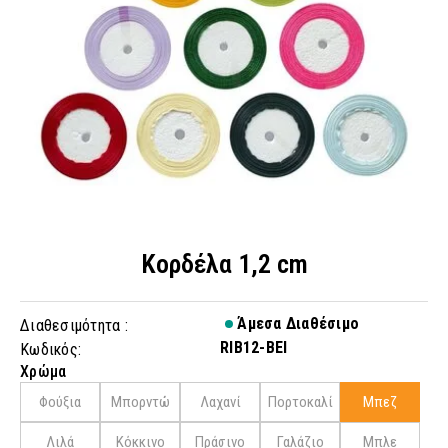
Κορδέλα 1,2 cm
Άμεσα Διαθέσιμο
Διαθεσιμότητα :
RIB12-BEI
Κωδικός:
Χρώμα
Φούξια
Μπορντώ
Λαχανί
Πορτοκαλί
Μπεζ
Λιλά
Kόκκινο
Πράσινο
Γαλάζιο
Μπλε