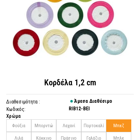
Κορδέλα 1,2 cm
Άμεσα Διαθέσιμο
Διαθεσιμότητα :
RIB12-BEI
Κωδικός:
Χρώμα
Φούξια
Μπορντώ
Λαχανί
Πορτοκαλί
Μπεζ
Λιλά
Kόκκινο
Πράσινο
Γαλάζιο
Μπλε