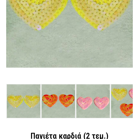
Παγιέτα καρδιά (2 τεμ.)