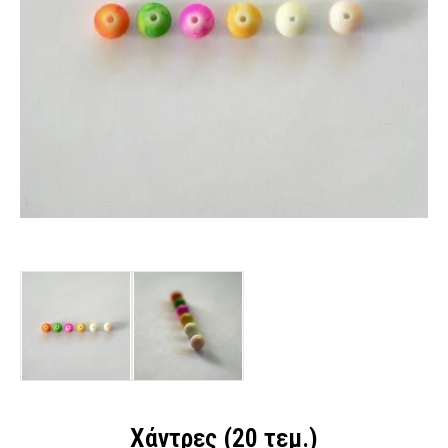
Χάντρες (20 τεμ.)