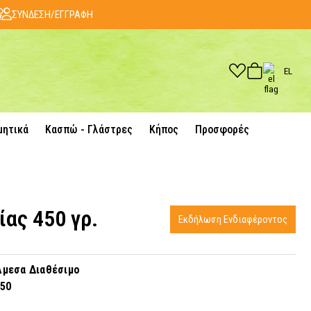
ΣΥΝΔΕΣΗ/ΕΓΓΡΑΦΗ
EL
μητικά
Κασπώ - Γλάστρες
Κήπος
Προσφορές
ίας 450 γρ.
Εκδήλωση Ενδιαφέροντος
μεσα Διαθέσιμο
450