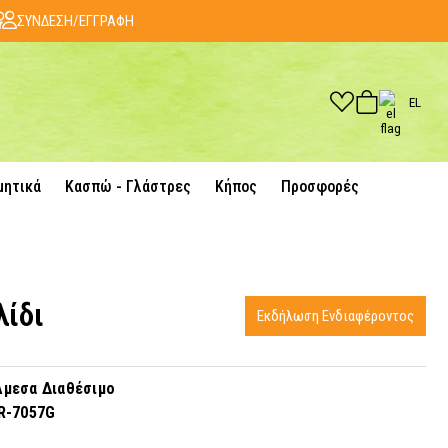
ΣΥΝΔΕΣΗ/ΕΓΓΡΑΦΗ
EL
μητικά
Κασπώ - Γλάστρες
Κήπος
Προσφορές
λίδι
Εκδήλωση Ενδιαφέροντος
μεσα Διαθέσιμο
R-7057G