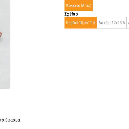
Κόκκινο Μπεζ
Σχέδιο
Καρδιά 10,5x11.5
Αστέρι 12x13.5
κτό ύφασμα