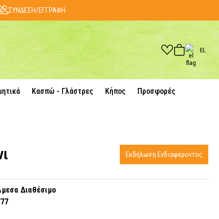
ΣΥΝΔΕΣΗ/ΕΓΓΡΑΦΗ
EL
μητικά
Κασπώ - Γλάστρες
Κήπος
Προσφορές
νι
Εκδήλωση Ενδιαφέροντος
μεσα Διαθέσιμο
777