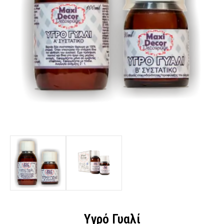
Υγρό Γυαλί